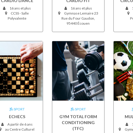
CARDIO DANCE
CARDIO FIT
CIRCU
16 ans et plus
16 ans et plus
1
CCSS - Salle
Gymnase Lemaire 23
Polyvalente
Rue du Four Gaudon,
P
95440 Écouen
SPORT
SPORT
ECHECS
GYM TOTAL FORM
MUL
CONDITIONING
A partir de 6 ans
1
(TFC)
au Centre Culturel
Gymn