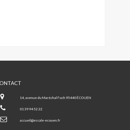
ONTACT
cale
14, avenue du Maréchal Foch 95440 ÉCOUEN
01 39 94 52 22
accueil@escale-ecouen.fr