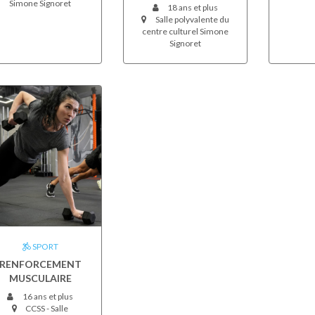
Simone Signoret
18 ans et plus
Salle polyvalente du
centre culturel Simone
Signoret
SPORT
RENFORCEMENT
MUSCULAIRE
16 ans et plus
CCSS - Salle