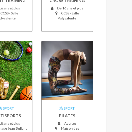
IT TRAINING
CROSS TRAINING
6 ans et plus
De 16 ans et plus
CCSS - Salle
CCSS - Salle
olyvalente
Polyvalente
SPORT
SPORT
TISPORTS
PILATES
8 ans et plus
Adultes
ase Jean Bullant
Maison des